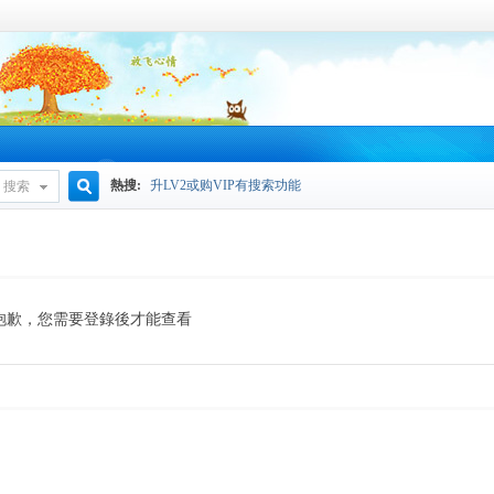
熱搜:
升LV2或购VIP有搜索功能
搜索
搜
索
抱歉，您需要登錄後才能查看