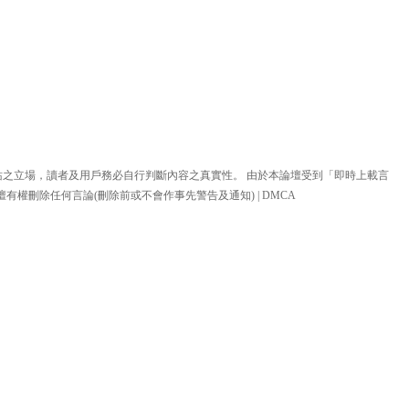
站之立場，讀者及用戶務必自行判斷內容之真實性。 由於本論壇受到「即時上載言
壇有權刪除任何言論(刪除前或不會作事先警告及通知) |
DMCA