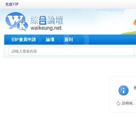
充值VIP
VIP會員申請
論壇
簽到
請稍候...