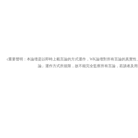
c重要聲明：本論壇是以即時上載言論的方式運作，WK論壇對所有言論的真實性
論」運作方式所規限，故不能完全監察所有言論，若讀者及用