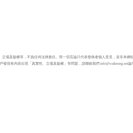
、立場及版權等，不負任何法律責任。而一切言論只代表發佈者個人意見，並非本網
戶發現有內容出現「真實性、立場及版權」等問題，請聯絡我們:
info@waikeung.net
論