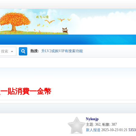
熱搜:
升LV2或购VIP有搜索功能
搜索
搜
索
員一貼消費一金幣
Nylonjp
主題: 362
,
帖數: 387
新人报道
2025-10-23 01:21
5353