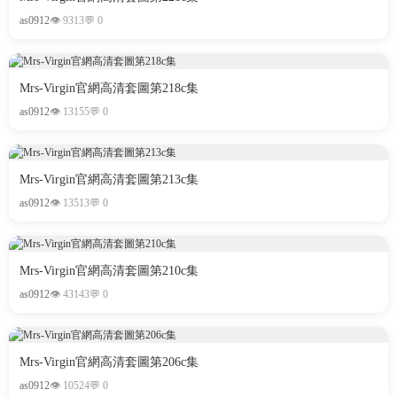
as0912
👁 9313
💬 0
Mrs-Virgin官網高清套圖第218c集
as0912
👁 13155
💬 0
Mrs-Virgin官網高清套圖第213c集
as0912
👁 13513
💬 0
Mrs-Virgin官網高清套圖第210c集
as0912
👁 43143
💬 0
Mrs-Virgin官網高清套圖第206c集
as0912
👁 10524
💬 0