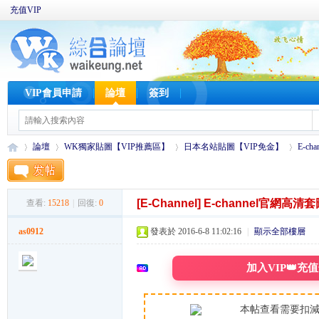
充值VIP
VIP會員申請
論壇
簽到
論壇
WK獨家貼圖【VIP推薦區】
日本名站貼圖【VIP免金】
E-c
[E-Channel]
E-channel官網高清套
查看:
15218
|
回復:
0
W
»
›
›
›
as0912
發表於 2016-6-8 11:02:16
|
顯示全部樓層
加入VIP👑充
本帖查看需要扣