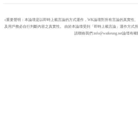
c重要聲明：本論壇是以即時上載言論的方式運作，WK論壇對所有言論的真實性
及用戶務必自行判斷內容之真實性。 由於本論壇受到「即時上載言論」運作方式
請聯絡我們:
info@waikeung.net
論壇有權
論
壇,