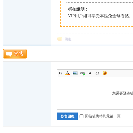
折扣說明︰
K
VIP用戶組可享受本區免金幣看帖
回復
綜
您需要登錄
回帖後跳轉到最後一頁
發表回復
合