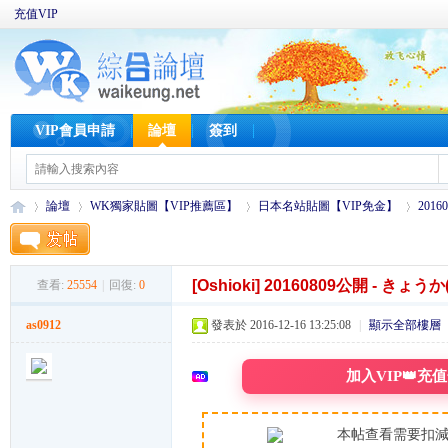
充值VIP
VIP會員申請
論壇
簽到
論壇
WK獨家貼圖【VIP推薦區】
日本名站貼圖【VIP免金】
2016
[Oshioki]
20160809公開 - きょうか(2
查看:
25554
|
回復:
0
W
»
›
›
›
as0912
發表於 2016-12-16 13:25:08
|
顯示全部樓層
加入VIP👑充
本帖查看需要扣