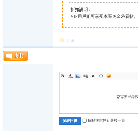
折扣說明︰
K
VIP用戶組可享受本區免金幣看帖
回復
綜
您需要登錄
回帖後跳轉到最後一頁
發表回復
合