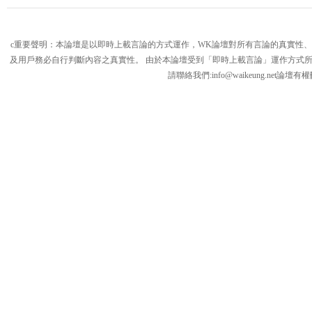
c重要聲明：本論壇是以即時上載言論的方式運作，WK論壇對所有言論的真實性
及用戶務必自行判斷內容之真實性。 由於本論壇受到「即時上載言論」運作方式
請聯絡我們:
info@waikeung.net
論壇有權
論
壇,