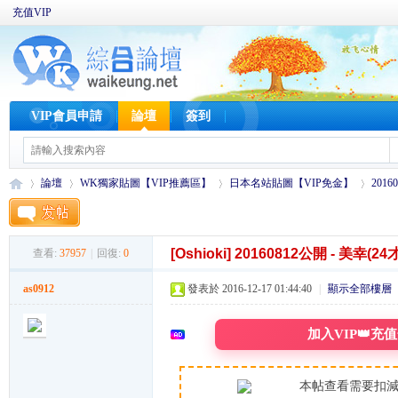
充值VIP
VIP會員申請
論壇
簽到
論壇
WK獨家貼圖【VIP推薦區】
日本名站貼圖【VIP免金】
2016
[Oshioki]
20160812公開 - 美幸(24才)
查看:
37957
|
回復:
0
W
»
›
›
›
as0912
發表於 2016-12-17 01:44:40
|
顯示全部樓層
加入VIP👑充
本帖查看需要扣