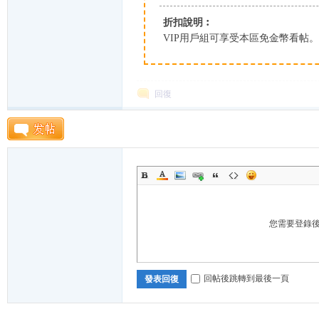
折扣說明︰
K
VIP用戶組可享受本區免金幣看帖
回復
綜
您需要登錄
回帖後跳轉到最後一頁
發表回復
合