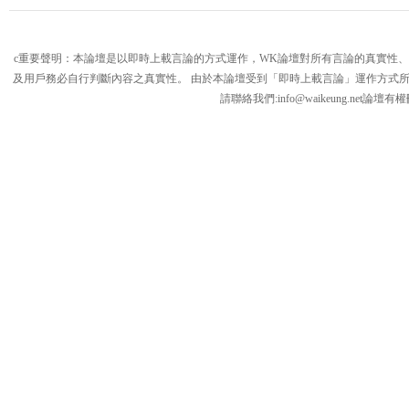
c重要聲明：本論壇是以即時上載言論的方式運作，WK論壇對所有言論的真實性
及用戶務必自行判斷內容之真實性。 由於本論壇受到「即時上載言論」運作方式
請聯絡我們:
info@waikeung.net
論壇有權
論
壇,